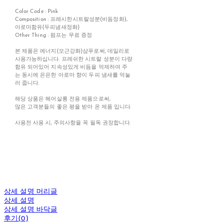
Color Code : Pink
Composition : 프레시한시트랄성분(비듬정화),
아로마함유(두피냄새정화)
Other Thing : 펌프는 무료 증정
본 제품은 에너지(모근강화)샴푸로써, 데일리로
사용가능하십니다. 프레쉬한 시트랄 성분이 다량
함유 되어있어 지속성있게 비듬을 억제하여 주
는 동시에 은은한 아로마 향이 두피 냄새를 억눌
러 줍니다.
해당 상품은 헤어살롱 전용 제품으로써,
많은 고객분들의 좋은 평을 받아 온 제품 입니다.
사용전 사용 시, 주의사항을 꼭 필독 권장합니다.
상세 설명 머리글
상세 설명
상세 설명 바닥글
후기(0)