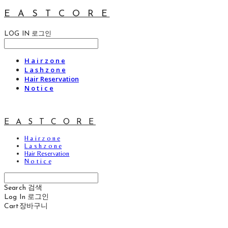
E A S T C O R E
LOG IN
로그인
H a i r z o n e
L a s h z o n e
Hair Reservation
N o t i c e
E A S T C O R E
H a i r z o n e
L a s h z o n e
Hair Reservation
N o t i c e
Search
검색
Log In
로그인
Cart
장바구니