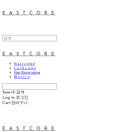
E A S T C O R E
E A S T C O R E
H a i r z o n e
L a s h z o n e
Hair Reservation
N o t i c e
Search
검색
Log In
로그인
Cart
장바구니
E A S T C O R E