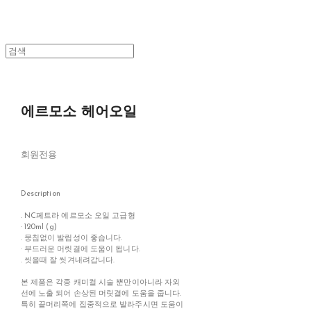
에르모소 헤어오일
회원전용
Description
. NC페트라 에르모소 오일 고급형
· 120ml (g)
. 뭉침없이 발림성이 좋습니다.
· 부드러운 머릿결에 도움이 됩니다.
. 씻을때 잘 씻겨내려갑니다.
본 제품은 각종 캐미컬 시술 뿐만이아니라 자외
선에 노출 되어 손상된 머릿결에 도움을 줍니다.
특히 끝머리쪽에 집중적으로 발라주시면 도움이