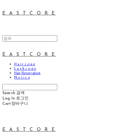
E A S T C O R E
E A S T C O R E
H a i r z o n e
L a s h z o n e
Hair Reservation
N o t i c e
Search
검색
Log In
로그인
Cart
장바구니
E A S T C O R E