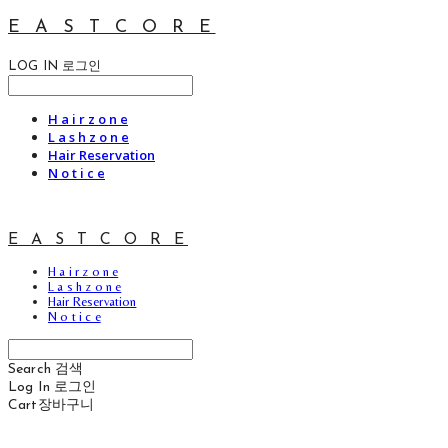
E A S T C O R E
LOG IN
로그인
H a i r z o n e
L a s h z o n e
Hair Reservation
N o t i c e
E A S T C O R E
H a i r z o n e
L a s h z o n e
Hair Reservation
N o t i c e
Search
검색
Log In
로그인
Cart
장바구니