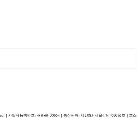
u, Seoul | 사업자등록번호:
478-68-00654
| 통신판매:
제2023-서울강남-00563호
| 호스