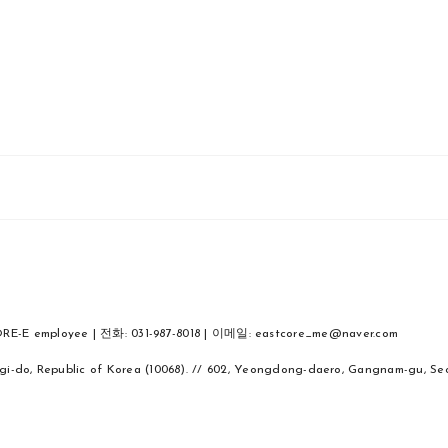
E employee | 전화: 031-987-8018 | 이메일: eastcore_me@naver.com
nggi-do, Republic of Korea (10068). // 602, Yeongdong-daero, Gangnam-g