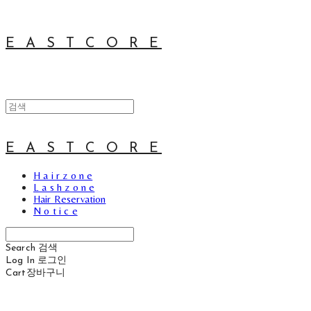
E A S T C O R E
E A S T C O R E
H a i r z o n e
L a s h z o n e
Hair Reservation
N o t i c e
Search
검색
Log In
로그인
Cart
장바구니