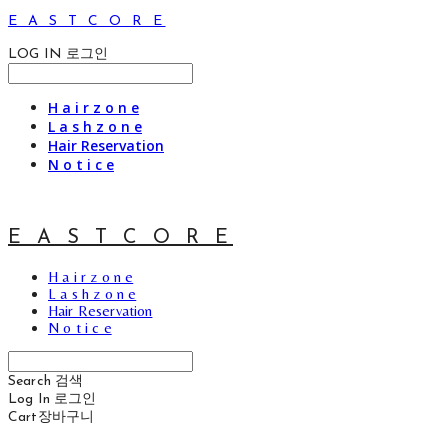
E A S T C O R E
LOG IN
로그인
H a i r z o n e
L a s h z o n e
Hair Reservation
N o t i c e
E A S T C O R E
H a i r z o n e
L a s h z o n e
Hair Reservation
N o t i c e
Search
검색
Log In
로그인
Cart
장바구니